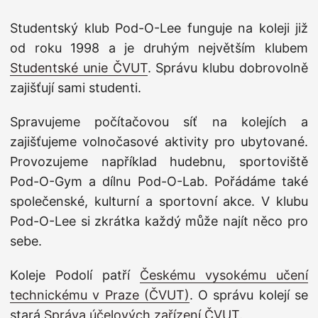
vám i hostům navíc po dobu výpůjčky
Studentský klub Pod-O-Lee funguje na koleji již
automaticky umožní přístup kartou uloženou
od roku 1998 a je druhým největším klubem
v Hydře. Tyto místnosti jsou označené
Studentské unie ČVUT
. Správu klubu dobrovolně
„Access“. Předávání: Klíče a detaily výpůjček
zajišťují sami studenti.
řešte prosím i nadále přes e-mailové
konference. Hezké léto, Katka, předsedkyně
Spravujeme počítačovou síť na kolejích a
klubu Pod-O-Lee
zajišťujeme volnočasové aktivity pro ubytované.
Provozujeme například hudebnu, sportoviště
Pod-O-Gym a dílnu Pod-O-Lab. Pořádáme také
společenské, kulturní a sportovní akce. V klubu
Pod-O-Lee si zkrátka každý může najít něco pro
sebe.
Koleje Podolí patří
Českému vysokému učení
technickému v Praze (ČVUT)
. O správu kolejí se
stará
Správa účelových zařízení ČVUT
.