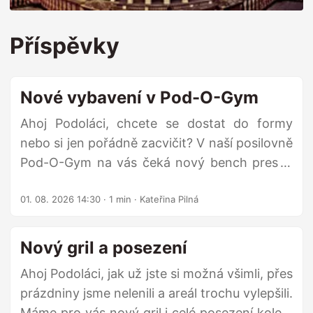
Příspěvky
Nové vybavení v Pod-O-Gym
Ahoj Podoláci, chcete se dostat do formy
nebo si jen pořádně zacvičit? V naší posilovně
Pod-O-Gym na vás čeká nový bench press i
leg press! 🏋️‍♂️ Leg press už v posilovně
01. 08. 2026 14:30
· 1 min · Kateřina Pilná
nějakou dobu věrně slouží, ale lavice na
bench press je novým přírůstkem, tak ji
přijďte otestovat. Ať už chcete překonat svůj
Nový gril a posezení
osobní rekord v bench pressu, nebo pořádně
Ahoj Podoláci, jak už jste si možná všimli, přes
procvičit nohy, máte k tomu ideální podmínky.
prázdniny jsme nelenili a areál trochu vylepšili.
Stavte se si zacvičit – Pod-O-Gym je vám plně
Máme pro vás nový gril i celé posezení kolem